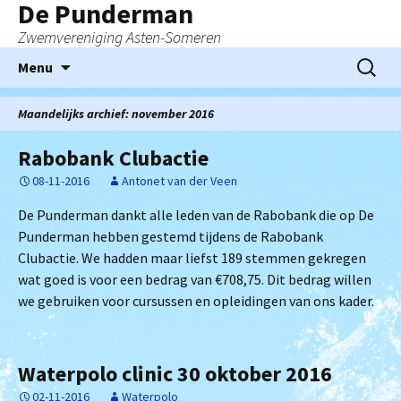
De Punderman
Zwemvereniging Asten-Someren
Ga
Zoeken
Menu
naar
naar:
de
Maandelijks archief: november 2016
inhoud
Rabobank Clubactie
08-11-2016
Antonet van der Veen
De Punderman dankt alle leden van de Rabobank die op De
Punderman hebben gestemd tijdens de Rabobank
Clubactie. We hadden maar liefst 189 stemmen gekregen
wat goed is voor een bedrag van €708,75. Dit bedrag willen
we gebruiken voor cursussen en opleidingen van ons kader.
Waterpolo clinic 30 oktober 2016
02-11-2016
Waterpolo