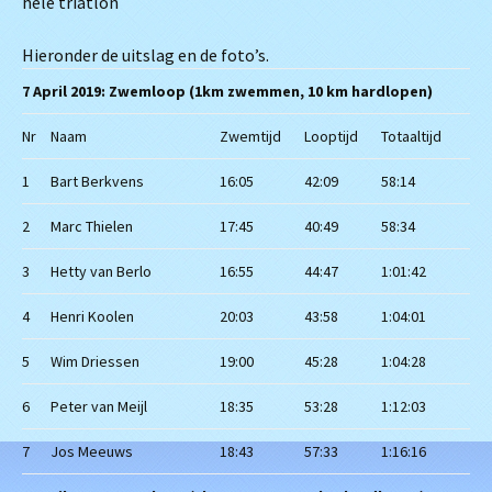
hele triatlon
Hieronder de uitslag en de foto’s.
7 April 2019: Zwemloop (1km zwemmen, 10 km hardlopen)
Nr
Naam
Zwemtijd
Looptijd
Totaaltijd
1
Bart Berkvens
16:05
42:09
58:14
2
Marc Thielen
17:45
40:49
58:34
3
Hetty van Berlo
16:55
44:47
1:01:42
4
Henri Koolen
20:03
43:58
1:04:01
5
Wim Driessen
19:00
45:28
1:04:28
6
Peter van Meijl
18:35
53:28
1:12:03
7
Jos Meeuws
18:43
57:33
1:16:16