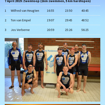
7 April 2019: Zwemloop (1km zwemmen, 5 km hardlopen)
1
Wilfred van Heugten
16:55
23:50
40:45
2
Ton van Empel
19:07
29:45
48:52
3
Jos Verberne
20:59
25:26
56:25