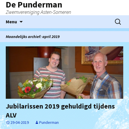
De Punderman
Zwemvereniging Asten-Someren
Ga
Zoeken
Menu
naar
naar:
de
Maandelijks archief: april 2019
inhoud
Jubilarissen 2019 gehuldigd tijdens
ALV
29-04-2019
Punderman