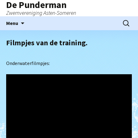
De Punderman
Zwemvereniging Asten-Someren
Ga
Zoeken
Menu
naar
naar:
de
Filmpjes van de training.
inhoud
Onderwaterfilmpjes: