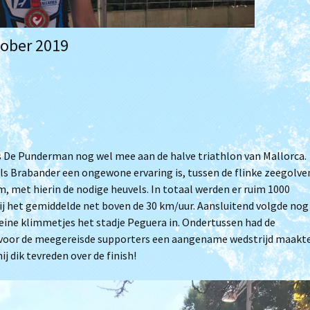
Je wordt ouder papa
tober 2019
Clubkampioenschap
Triathlon
Filmpjes van trainingen
(Archief)
De Punderman nog wel mee aan de halve triathlon van Mallorca.
s Brabander een ongewone ervaring is, tussen de flinke zeegolve
m, met hierin de nodige heuvels. In totaal werden er ruim 1000
j het gemiddelde net boven de 30 km/uur. Aansluitend volgde nog
eine klimmetjes het stadje Peguera in. Ondertussen had de
 voor de meegereisde supporters een aangename wedstrijd maakte
j dik tevreden over de finish!