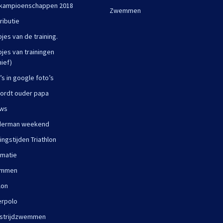
kampioenschappen 2018
Zwemmen
ributie
pjes van de training.
pjes van trainingen
hief)
’s in google foto’s
ordt ouder papa
uws
derman weekend
ningstijden Triathlon
rmatie
mmen
lon
rpolo
strijdzwemmen