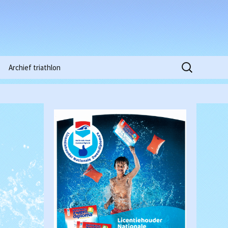
Zoeken
Archief triathlon
naar:
Niobe Pinkstertoernooi
2015
Clubkampioenschappen
2016
Waterpolowedstrijd
Heren (18-03-2017)
Clubkampioenschappen
2018