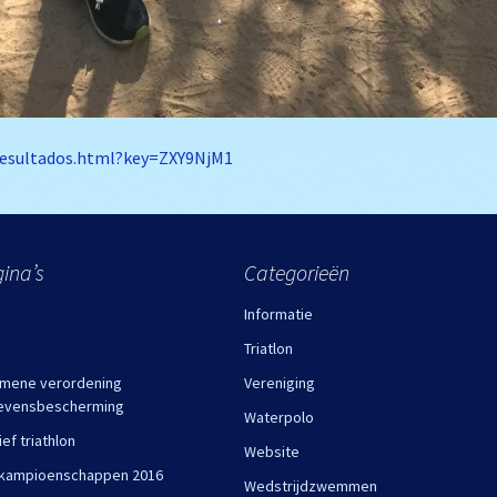
/resultados.html?key=ZXY9NjM1
ina’s
Categorieën
Informatie
Triatlon
mene verordening
Vereniging
evensbescherming
Waterpolo
ief triathlon
Website
kampioenschappen 2016
Wedstrijdzwemmen