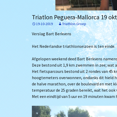
Het bestuur
Archief
Triatlon Peguera-Mallorca 19 ok
Lidmaatschap
19-10-2019
Triathlon Groep
Trainingstijden
Verslag Bart Berkvens
De zwembaden
Het Nederlandse triathlonseizoen is ten einde.
Bij Willem
Afgelopen weekend deed Bart Berkvens namens 
Deze bestond uit 1,9 km zwemmen in zee; wat al
Het fietsparcours bestond uit 2 rondes van 45 k
hoogtemeters overwonnen, ondanks dit hield hi
de halve marathon, over de boulevard en met kl
temperatuur de 25 graden bereikt, wat het ook
Met een eindtijd van 5 uur en 19 minuten kwam hi