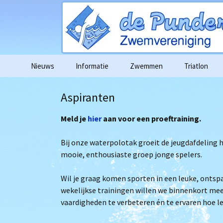
Ga
Nieuws
Informatie
Zwemmen
Triatlon
naar
de
Agenda
Wedstrijdag
Aspiranten
inhoud
Algemene informatie
Wedstrijd e
Meld je
hier
aan voor een proeftraining.
deelnameove
Contributie
Foto’s in go
Bij onze waterpolotak groeit de jeugdafdeling 
mooie, enthousiaste groep jonge spelers.
Gedragscode
Filmpjes van 
Wil je graag komen sporten in een leuke, ontspa
Vertrouwenscontactpersoon
1km zwemme
wekelijkse trainingen willen we binnenkort mee 
Algemene verordening
vaardigheden te verbeteren én te ervaren hoe l
gegevensbescherming
Alle bericht