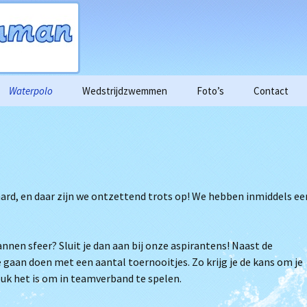
Waterpolo
Wedstrijdzwemmen
Foto’s
Contact
enda
Aspiranten
Historie
Trainingstijden Triathlon
2015
n
Dames
2016
rzicht
Heren
2017
ogle foto’s
hard, en daar zijn we ontzettend trots op! We hebben inmiddels ee
Proeftraining
2018
de training.
nnen sfeer? Sluit je dan aan bij onze aspirantens! Naast de
n trainingen
gaan doen met een aantal toernooitjes. Zo krijg je de kans om je
euk het is om in teamverband te spelen.
en