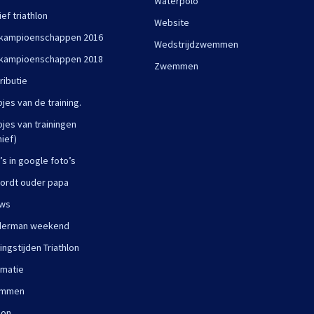
Waterpolo
ief triathlon
Website
kampioenschappen 2016
Wedstrijdzwemmen
kampioenschappen 2018
Zwemmen
ributie
pjes van de training.
pjes van trainingen
hief)
’s in google foto’s
ordt ouder papa
uws
derman weekend
ningstijden Triathlon
rmatie
mmen
lon