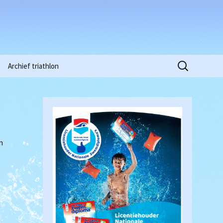
Zoeken
Archief triathlon
naar:
Niobe Pinkstertoernooi
2015
Clubkampioenschappen
2016
Waterpolowedstrijd
Heren (18-03-2017)
n
Clubkampioenschappen
2018