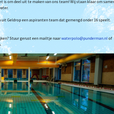
t is om deel uit te maken van ons team! Wij staan klaar om same
Je wordt ouder papa
ater.
Clubkampioenschap
Triathlon
it Geldrop een aspiranten team dat gemengd onder 16 speelt.
Filmpjes van trainingen
(Archief)
ijken? Stuur gerust een mailtje naar
waterpolo@punderman.nl
of
.