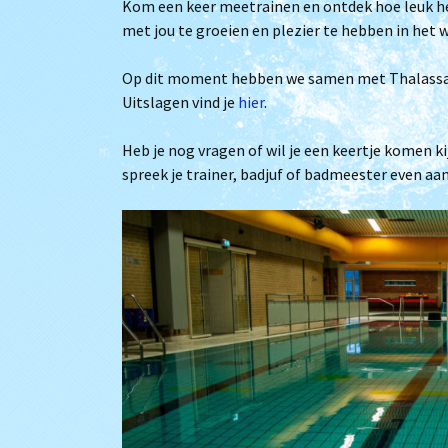
Kom een keer meetrainen en ontdek hoe leuk he
Het bestuur
Archief
met jou te groeien en plezier te hebben in het w
Lidmaatschap
Op dit moment hebben we samen met Thalassa u
Uitslagen vind je
hier
.
Trainingstijden
Heb je nog vragen of wil je een keertje komen k
De zwembaden
spreek je trainer, badjuf of badmeester even aan
Bij Willem