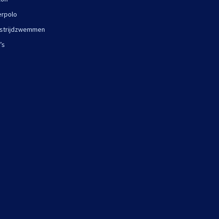
rpolo
strijdzwemmen
’s