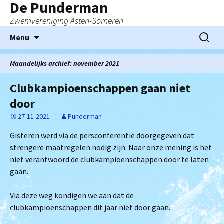
De Punderman
Zwemvereniging Asten-Someren
Ga
Zoeken
Menu
naar
naar:
de
Maandelijks archief: november 2021
inhoud
Clubkampioenschappen gaan niet
door
27-11-2021
Punderman
Gisteren werd via de persconferentie doorgegeven dat
strengere maatregelen nodig zijn. Naar onze mening is het
niet verantwoord de clubkampioenschappen door te laten
gaan.
Via deze weg kondigen we aan dat de
clubkampioenschappen dit jaar niet door gaan.