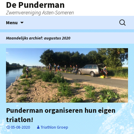
De Punderman
Zwemvereniging Asten-Someren
Ga
Zoeken
Menu
naar
naar:
de
Maandelijks archief: augustus 2020
inhoud
Punderman organiseren hun eigen
triatlon!
05-08-2020
Triathlon Groep