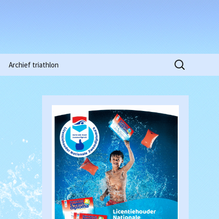
Zoeken
Archief triathlon
naar:
Niobe Pinkstertoernooi
2015
Clubkampioenschappen
2016
Waterpolowedstrijd
Heren (18-03-2017)
Clubkampioenschappen
2018