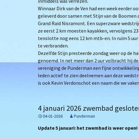
inmiddels was verrezen.
Winnaar Dirk van de Ven had een week eerder oo
geleverd door samen met Stijn van de Boomen a
Grand Raid Nisramont. Een superzware wedstrijd
ze eerst 2 km moesten kayakken, vervolgens 23
tenslotte nog eens 12 km mtb-en. In ruim 5 uur t
te verbranden.
Dezelfde Stijn presteerde zondag weer op de ha
genoemd. In net meer dan 2 uur volbracht hij de
vereniging de Punderman een fijne ontwikkelin
leden actief te zien deelnemen aan deze wedstri
is ook Kevin Verdonschot een naam die we vaker
4 januari 2026 zwembad geslote
04-01-2026
Punderman
Update 5 januari: het zwembad is weer open!