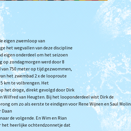
Je wordt ouder papa
Clubkampioenschap
Triathlon
Filmpjes van trainingen
(Archief)
de eigen zwemloop van
e het wegvallen van deze discipline
nd eigen onderdeel om het seizoen
ng op zondagmorgen werd door 8
d van 750 meter op tijd gezwommen,
an het zwembad 2 x de looproute
 5 km te volbrengen. Het
 het droge, direkt gevolgd door Dirk
Wilfred van Heugten. Bij het looponderdeel wist Dirk de
rong om zo als eerste te eindigen voor Rene Wijnen en Saul Molin
r Daan
 naar de volgende. En Wim en Rian
r het heerlijke ochtendzonnetje dat