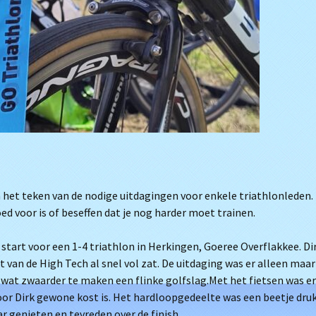
het teken van de nodige uitdagingen voor enkele triathlonleden.
ed voor is of beseffen dat je nog harder moet trainen.
 start voor een 1-4 triathlon in Herkingen, Goeree Overflakkee. Di
van de High Tech al snel vol zat. De uitdaging was er alleen maar
 wat zwaarder te maken een flinke golfslag.Met het fietsen was er
oor Dirk gewone kost is. Het hardloopgedeelte was een beetje dru
r genieten en tevreden over de finish.