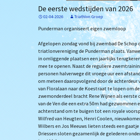
Het bestuur
Archief
De eerste wedstijden van 2026
02-04-2026
Triathlon Groep
Lidmaatschap
Punderman organiseert eigen zwemloop
Trainingstijden
Afgelopen zondag vond bij zwembad De Schop 
De zwembaden
triatlonvereniging de Punderman plaats. Vanweg
in omliggende plaatsen een jaarlijks terugkere
Bij Willem
mee te openen. Naast de reguliere zwemtraini
personen halverwege dit vroege uur een afstan
om meteen daaropvolgend door de achterdeur v
van Floralaan naar de Koestraat te lopen om de
zwemonderdeel bracht Rene Wijnen als eerste op
van de Ven die een extra 50m had gezwommen en 
achterstand om te buigen tot een royale voorsp
Wilfred van Heugten, Henri Coolen, nieuwkome
Wilbers en Jos Meeuws lieten steeds een gaatje
Driessen sloten gezamenlijk de gelederen onde