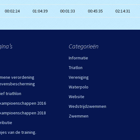
00:02:24
01:04:39
00:01:33
00:45:35
02:14:31
ina’s
Categorieën
Informatie
Triatlon
mene verordening
Vereniging
evensbescherming
Waterpolo
ief triathlon
Website
kampioenschappen 2016
Wedstrijdzwemmen
kampioenschappen 2018
Zwemmen
ributie
pjes van de training.