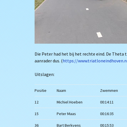
Die Peter had het bij het rechte eind. De Theta t
aanrader dus. (
https://www.triatloneindhoven.n
Uitslagen:
Positie
Naam
Zwemmen
12
Michiel Hoeben
00:14:11
15
Peter Maas
00:16:35
36
Bart Berkvens
00:15:53