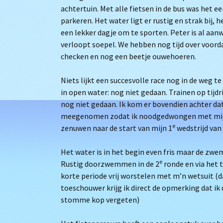
achtertuin. Met alle fietsen in de bus was het e
parkeren. Het water ligt er rustig en strak bij, 
een lekker dagje om te sporten. Peter is al aa
verloopt soepel. We hebben nog tijd over voorda
checken en nog een beetje ouwehoeren.
Niets lijkt een succesvolle race nog in de weg
in open water: nog niet gedaan. Trainen op tijd
nog niet gedaan. Ik kom er bovendien achter da
meegenomen zodat ik noodgedwongen met mijn 
e
zenuwen naar de start van mijn 1
wedstrijd van 
Het water is in het begin even fris maar de zwe
e
Rustig doorzwemmen in de 2
ronde en via het 
korte periode vrij worstelen met m’n wetsuit (dat
toeschouwer krijg ik direct de opmerking dat ik 
stomme kop vergeten)