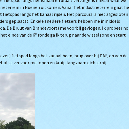
t fietspad langs het kanaal en draait vervolgens linksaf waar we
trieterrein in Nuenen uitkomen. Vanaf het industrieterrein gaat h
 fietspad langs het kanaal rijden. Het parcours is niet afgesloten
iders geplaatst. Enkele snellere fietsers hebben me inmiddels
.a. De Bruut van Brandevoort) me voorbij gevlogen. Ik probeer no
e
het einde van de 6
ronde ga ik terug naar de wisselzone en start
ezet) fietspad langs het kanaal heen, brug over bij DAF, en aan de
et al te ver voor me lopen en kruip langzaam dichterbij.