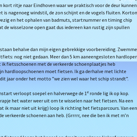
en kort ritje naar Eindhoven waar we praktisch voor de deur kunnen
het is nagenoeg windstil, de zon schijnt en de vogels fluiten. Korto
nwezig en het ophalen van badmuts, startnummer en timing chip
t de wisselzone open gaat dus iedereen kan rustig zijn spullen
 te staan behalve dan mijn eigen gebrekkige voorbereiding. Zwemm
ritfiets: nog niet gedaan. Meer dan 5 km aaneengesloten hardlopen
t ik fietsschoenen met de verkeerde schoenplaatjes heb
hardloopschoenen moet fietsen. Ik ga derhalve met lichte
dit jaar onder het motto ”we zien wel waar het schip strandt”.
e
mstart verloopt soepel en halverwege de 1
ronde lig ik op kop.
trapje het water weer uit om te wisselen naar het fietsen. Na een
 ik maar niet uit krijg) loop ik richting het fietsparcours. Van een
de verkeerde schoenen aan heb. (Grrrrr, nee die ben ik met m’n