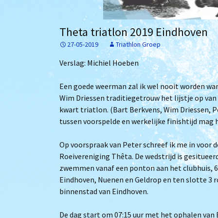
Het bestuur
Archief
Theta triatlon 2019 Eindhoven
Lidmaatschap
27-05-2019
Triathlon Groep
Trainingstijden
Verslag: Michiel Hoeben
De zwembaden
Een goede weerman zal ik wel nooit worden wan
Bij Willem
Wim Driessen traditiegetrouw het lijstje op va
kwart triatlon. (Bart Berkvens, Wim Driessen, 
tussen voorspelde en werkelijke finishtijd mag 
Op voorspraak van Peter schreef ik me in voor 
Roeivereniging Thêta. De wedstrijd is gesituee
zwemmen vanaf een ponton aan het clubhuis, 6 
Eindhoven, Nuenen en Geldrop en ten slotte 3 r
binnenstad van Eindhoven.
De dag start om 07:15 uur met het ophalen van B