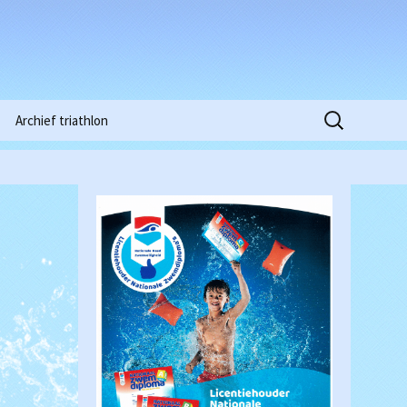
Zoeken
Archief triathlon
naar:
Niobe Pinkstertoernooi
2015
Clubkampioenschappen
2016
Waterpolowedstrijd
Heren (18-03-2017)
Clubkampioenschappen
2018