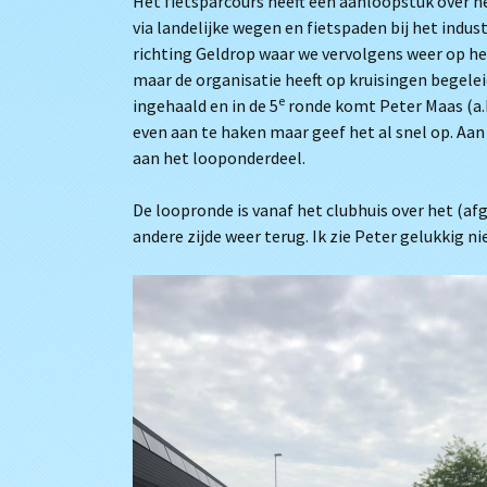
Het fietsparcours heeft een aanloopstuk over he
via landelijke wegen en fietspaden bij het indus
richting Geldrop waar we vervolgens weer op het
maar de organisatie heeft op kruisingen begele
e
ingehaald en in de 5
ronde komt Peter Maas (a.k
even aan te haken maar geef het al snel op. Aan 
aan het looponderdeel.
De loopronde is vanaf het clubhuis over het (afg
andere zijde weer terug. Ik zie Peter gelukkig ni