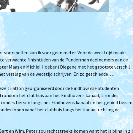
Je wordt ouder papa
Clubkampioenschap
Triathlon
Filmpjes van trainingen
(Archief)
t voorspellen kan ik voor geen meter. Voor de wedstrijd maakt
n te verwachte finishtijden van de Punderman deelnemers aan de
Peter Maas en Michiel Hoeben) Diegene met het grootste verschil
het verslag van de wedstijd schrijven. En zo geschiedde….
deze triatlon georganiseerd door de Eindhovense Studenten
rd rondom het clubhuis aan het Eindhovens kanaal; 2 rondes
rondes fietsen langs het Eindhovens kanaal en het gebied tussen
ondes lopen vanaf het clubhuis langs het kanaal richting de
art en Wim. Peter zou rechtstreeks komen want het is bijna in zi