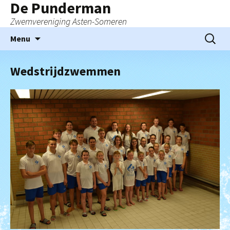
De Punderman
Zwemvereniging Asten-Someren
Ga
Zoeken
Menu
naar
naar:
de
Wedstrijdzwemmen
inhoud