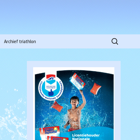
Zoeken
Archief triathlon
naar:
Niobe Pinkstertoernooi
2015
Clubkampioenschappen
2016
Waterpolowedstrijd
Heren (18-03-2017)
Clubkampioenschappen
2018