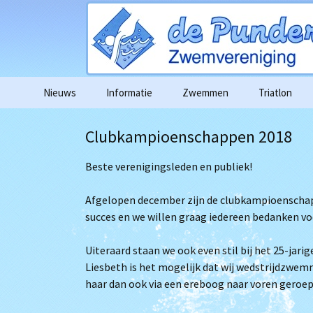
Ga
Nieuws
Informatie
Zwemmen
Triatlon
naar
de
Agenda
Wedstrijdag
Clubkampioenschappen 2018
inhoud
Algemene informatie
Wedstrijd e
Beste verenigingsleden en publiek!
deelnameove
Contributie
Foto’s in go
Afgelopen december zijn de clubkampioenscha
succes en we willen graag iedereen bedanken vo
Gedragscode
Filmpjes van 
Uiteraard staan we ook even stil bij het 25-jari
Vertrouwenscontactpersoon
1km zwemme
Liesbeth is het mogelijk dat wij wedstrijdz
Algemene verordening
haar dan ook via een ereboog naar voren geroep
gegevensbescherming
Alle bericht