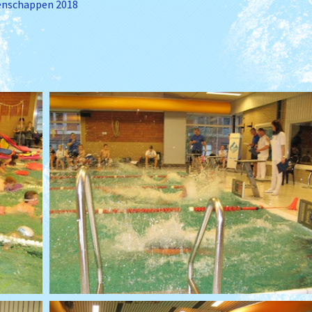
enschappen 2018
Je wordt ouder papa
Clubkampioenschap
Triathlon
Filmpjes van trainingen
(Archief)