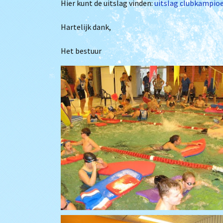
Hier kunt de uitslag vinden:
uitslag clubkampio
Het bestuur
Archief
Hartelijk dank,
Lidmaatschap
Het bestuur
Trainingstijden
De zwembaden
Bij Willem