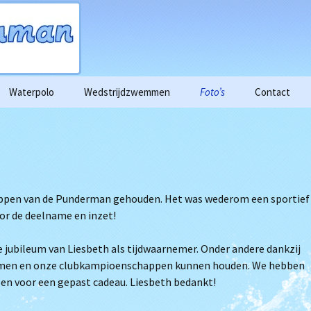
Waterpolo
Wedstrijdzwemmen
Foto’s
Contact
enda
Aspiranten
Historie
Trainingstijden Triathlon
2015
n
Dames
2016
rzicht
Heren
2017
ogle foto’s
ppen van de Punderman gehouden. Het was wederom een sportief
or de deelname en inzet!
Proeftraining
2018
de training.
ge jubileum van Liesbeth als tijdwaarnemer. Onder andere dankzij
n trainingen
wemmen en onze clubkampioenschappen kunnen houden. We hebben
en voor een gepast cadeau. Liesbeth bedankt!
en