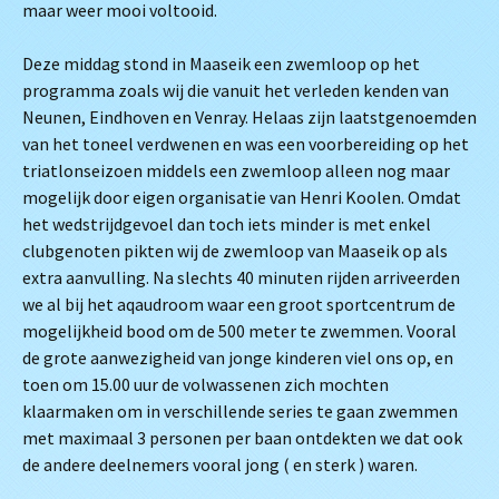
maar weer mooi voltooid.
Deze middag stond in Maaseik een zwemloop op het
programma zoals wij die vanuit het verleden kenden van
Neunen, Eindhoven en Venray. Helaas zijn laatstgenoemden
van het toneel verdwenen en was een voorbereiding op het
triatlonseizoen middels een zwemloop alleen nog maar
mogelijk door eigen organisatie van Henri Koolen. Omdat
het wedstrijdgevoel dan toch iets minder is met enkel
clubgenoten pikten wij de zwemloop van Maaseik op als
extra aanvulling. Na slechts 40 minuten rijden arriveerden
we al bij het aqaudroom waar een groot sportcentrum de
mogelijkheid bood om de 500 meter te zwemmen. Vooral
de grote aanwezigheid van jonge kinderen viel ons op, en
toen om 15.00 uur de volwassenen zich mochten
klaarmaken om in verschillende series te gaan zwemmen
met maximaal 3 personen per baan ontdekten we dat ook
de andere deelnemers vooral jong ( en sterk ) waren.