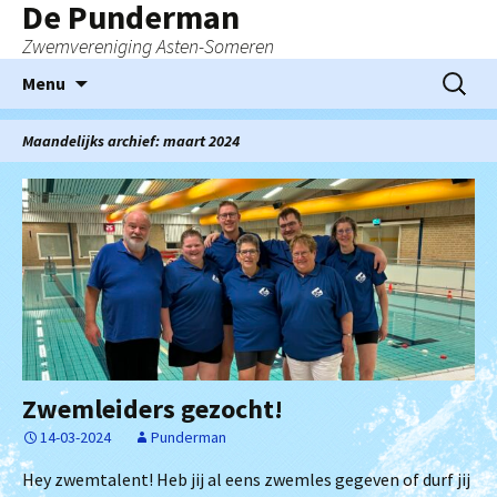
De Punderman
Zwemvereniging Asten-Someren
Ga
Zoeken
Menu
naar
naar:
de
Maandelijks archief: maart 2024
inhoud
Zwemleiders gezocht!
14-03-2024
Punderman
Hey zwemtalent! Heb jij al eens zwemles gegeven of durf jij