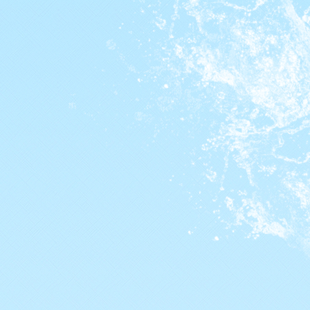
Het bestuur
Archief
Lidmaatschap
Trainingstijden
De zwembaden
Bij Willem