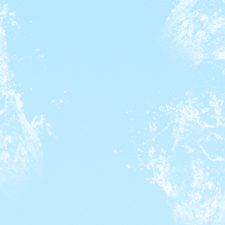
Je wordt ouder papa
Clubkampioenschap
Triathlon
Filmpjes van trainingen
(Archief)