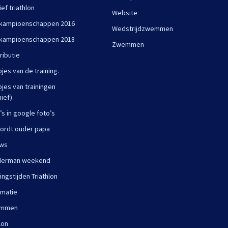
ief triathlon
Website
kampioenschappen 2016
Wedstrijdzwemmen
kampioenschappen 2018
Zwemmen
ributie
pjes van de training.
pjes van trainingen
hief)
’s in google foto’s
ordt ouder papa
uws
derman weekend
ningstijden Triathlon
rmatie
mmen
lon