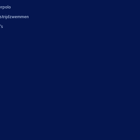
rpolo
strijdzwemmen
’s