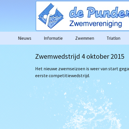
Ga
Nieuws
Informatie
Zwemmen
Triatlon
naar
de
Agenda
Wedstrijdag
Zwemwedstrijd 4 oktober 2015
inhoud
Algemene informatie
Wedstrijd e
Het nieuwe zwemseizoen is weer van start geg
deelnameove
eerste competitiewedstrijd.
Contributie
Foto’s in go
Gedragscode
Filmpjes van 
Vertrouwenscontactpersoon
1km zwemme
Algemene verordening
gegevensbescherming
Alle bericht