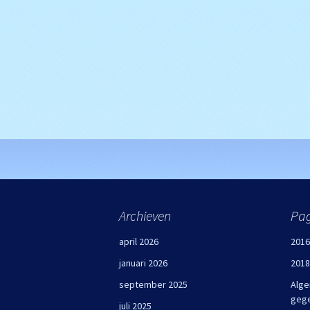
Archieven
Pag
april 2026
2016
januari 2026
2018
september 2025
Alge
geg
juli 2025