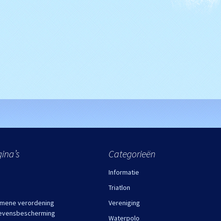
ina’s
Categorieën
Informatie
Triatlon
mene verordening
Vereniging
evensbescherming
Waterpolo