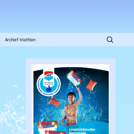
Zoeken
Archief triathlon
naar:
Niobe Pinkstertoernooi
2015
Clubkampioenschappen
2016
Waterpolowedstrijd
Heren (18-03-2017)
Clubkampioenschappen
2018