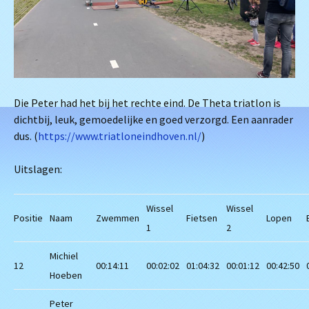
Die Peter had het bij het rechte eind. De Theta triatlon is
dichtbij, leuk, gemoedelijke en goed verzorgd. Een aanrader
dus. (
https://www.triatloneindhoven.nl/
)
Uitslagen:
Wissel
Wissel
Positie
Naam
Zwemmen
Fietsen
Lopen
1
2
Michiel
12
00:14:11
00:02:02
01:04:32
00:01:12
00:42:50
Hoeben
Peter