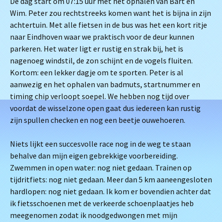
De dag start om 07:15 uur met het ophalen van Bart en
Wim. Peter zou rechtstreeks komen want het is bijna in zijn
achtertuin. Met alle fietsen in de bus was het een kort ritje
naar Eindhoven waar we praktisch voor de deur kunnen
parkeren. Het water ligt er rustig en strak bij, het is
nagenoeg windstil, de zon schijnt en de vogels fluiten.
Kortom: een lekker dagje om te sporten. Peter is al
aanwezig en het ophalen van badmuts, startnummer en
timing chip verloopt soepel. We hebben nog tijd over
voordat de wisselzone open gaat dus iedereen kan rustig
zijn spullen checken en nog een beetje ouwehoeren.
Niets lijkt een succesvolle race nog in de weg te staan
behalve dan mijn eigen gebrekkige voorbereiding.
Zwemmen in open water: nog niet gedaan. Trainen op
tijdritfiets: nog niet gedaan. Meer dan 5 km aaneengesloten
hardlopen: nog niet gedaan. Ik kom er bovendien achter dat
ik fietsschoenen met de verkeerde schoenplaatjes heb
meegenomen zodat ik noodgedwongen met mijn