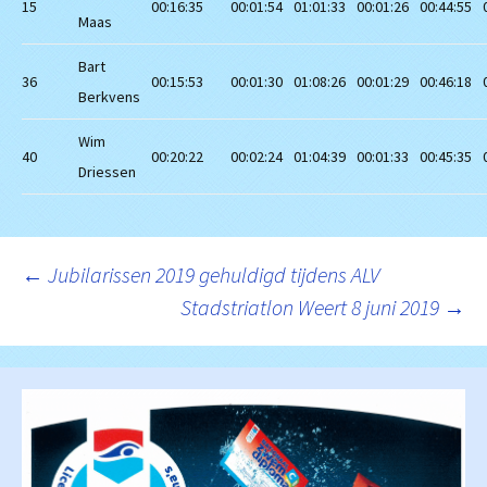
15
00:16:35
00:01:54
01:01:33
00:01:26
00:44:55
Maas
Bart
36
00:15:53
00:01:30
01:08:26
00:01:29
00:46:18
Berkvens
Wim
40
00:20:22
00:02:24
01:04:39
00:01:33
00:45:35
Driessen
Berichtnavigatie
←
Jubilarissen 2019 gehuldigd tijdens ALV
Stadstriatlon Weert 8 juni 2019
→