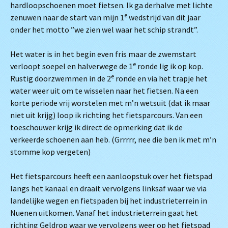
hardloopschoenen moet fietsen. Ik ga derhalve met lichte
e
zenuwen naar de start van mijn 1
wedstrijd van dit jaar
onder het motto ”we zien wel waar het schip strandt”.
Het water is in het begin even fris maar de zwemstart
e
verloopt soepel en halverwege de 1
ronde lig ik op kop.
e
Rustig doorzwemmen in de 2
ronde en via het trapje het
water weer uit om te wisselen naar het fietsen. Na een
korte periode vrij worstelen met m’n wetsuit (dat ik maar
niet uit krijg) loop ik richting het fietsparcours. Van een
toeschouwer krijg ik direct de opmerking dat ik de
verkeerde schoenen aan heb. (Grrrrr, nee die ben ik met m’n
stomme kop vergeten)
Het fietsparcours heeft een aanloopstuk over het fietspad
langs het kanaal en draait vervolgens linksaf waar we via
landelijke wegen en fietspaden bij het industrieterrein in
Nuenen uitkomen. Vanaf het industrieterrein gaat het
richting Geldrop waar we vervolgens weer op het fietspad