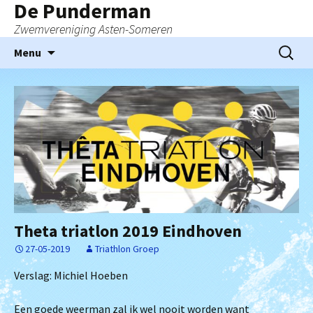
De Punderman
Zwemvereniging Asten-Someren
Ga
Zoeken
Menu
naar
naar:
de
inhoud
Theta triatlon 2019 Eindhoven
27-05-2019
Triathlon Groep
Verslag: Michiel Hoeben
Een goede weerman zal ik wel nooit worden want