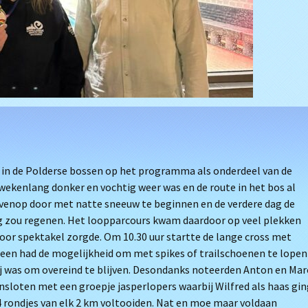
ss in de Polderse bossen op het programma als onderdeel van de
wekenlang donker en vochtig weer was en de route in het bos al
ovenop door met natte sneeuw te beginnen en de verdere dag de
ag zou regenen. Het loopparcours kwam daardoor op veel plekken
voor spektakel zorgde. Om 10.30 uur startte de lange cross met
ereen had de mogelijkheid om met spikes of trailschoenen te lopen
j was om overeind te blijven. Desondanks noteerden Anton en Mar
ansloten met een groepje jasperlopers waarbij Wilfred als haas gi
 rondjes van elk 2 km voltooiden. Nat en moe maar voldaan