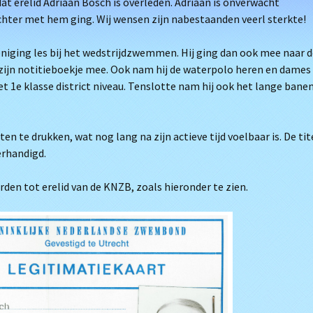
t erelid Adriaan Bosch is overleden. Adriaan is onverwacht
chter met hem ging. Wij wensen zijn nabestaanden veerl sterkte!
niging les bij het wedstrijdzwemmen. Hij ging dan ook mee naar d
zijn notitieboekje mee. Ook nam hij de waterpolo heren en dames
 1e klasse district niveau. Tenslotte nam hij ook het lange bane
 te drukken, wat nog lang na zijn actieve tijd voelbaar is. De tit
erhandigd.
den tot erelid van de KNZB, zoals hieronder te zien.