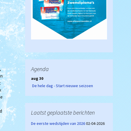
Agenda
,
in
aug 30
t
De hele dag - Start nieuwe seizoen
k
te
d
Laatst geplaatste berichten
De eerste wedstijden van 2026
02-04-2026