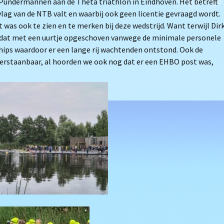
Pundermannen aan de Theta triathlon in Eindhoven. Het betreft
 vlag van de NTB valt en waarbij ook geen licentie gevraagd wordt.
as ook te zien en te merken bij deze wedstrijd. Want terwijl Dir
rd dat met een uurtje opgeschoven vanwege de minimale personele
chips waardoor er een lange rij wachtenden ontstond. Ook de
verstaanbaar, al hoorden we ook nog dat er een EHBO post was,