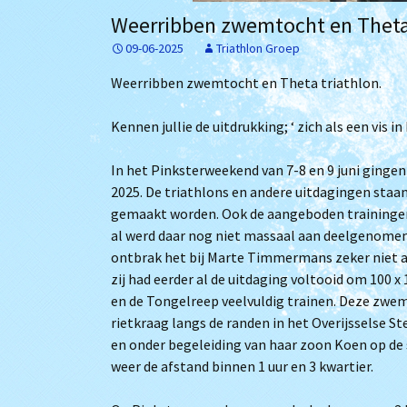
Het bestuur
Archief
Weerribben zwemtocht en Theta 
09-06-2025
Triathlon Groep
Lidmaatschap
Weerribben zwemtocht en Theta triathlon.
Trainingstijden
Kennen jullie de uitdrukking; ‘ zich als een vis 
De zwembaden
In het Pinksterweekend van 7-8 en 9 juni ginge
Bij Willem
2025. De triathlons en andere uitdagingen sta
gemaakt worden. Ook de aangeboden trainingen
al werd daar nog niet massaal aan deelgenomen. B
ontbrak het bij Marte Timmermans zeker niet 
zij had eerder al de uitdaging voltooid om 100
en de Tongelreep veelvuldig trainen. Deze zwe
rietkraag langs de randen in het Overijsselse 
en onder begeleiding van haar zoon Koen op de
weer de afstand binnen 1 uur en 3 kwartier.