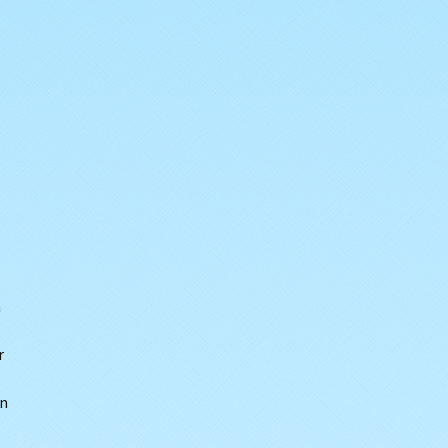
n
r
en