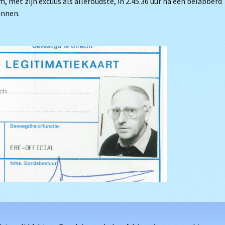
m, met zijn excuus als alleroudste, in 2.45.36 uur na een belabberd
unnen.