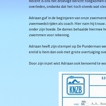
Recent is ons het droevige bericht toegkomen da
overleden, ondanks dat het toch steeds wat sle
Adriaan gaf in de beginjaren van onze zwemvere
zwemwedstrijden als coach. Hier nam hij trouw 
onder zijn hoede. De dames behaalde hiermee het
zwemmen voor rekening.
Adriaan heeft zijn stempel op De Punderman weten
erelid is hem dan ook met grote overtuiging ov
Door zijn inzet wist Adriaan ook benoemd te wor