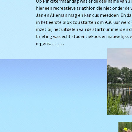
Op Pinkstermaandag was er de deelname van 3 
hier een recreatieve triathlon die niet onder de
Jan en Alleman mag en kan dus meedoen. En dat w
in het eerste blok zou starten om 9.30 uur we
inzet bij het uitdelen van de startnummers en 
briefing was echt studentiekoos en nauwelijks 
ergens………