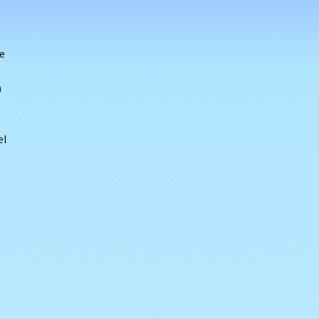
e
n
el