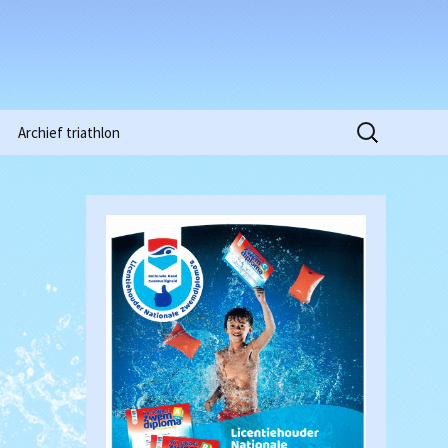
Zoeken
Archief triathlon
naar:
Niobe Pinkstertoernooi
2015
Clubkampioenschappen
2016
Waterpolowedstrijd
Heren (18-03-2017)
Clubkampioenschappen
2018