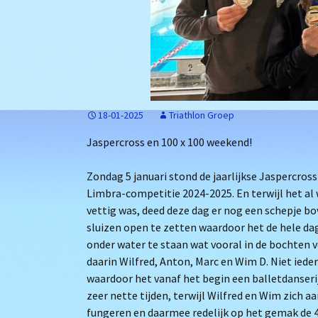
18-01-2025
Triathlon Groep
Jaspercross en 100 x 100 weekend!
Zondag 5 januari stond de jaarlijkse Jaspercro
Limbra-competitie 2024-2025. En terwijl het al 
vettig was, deed deze dag er nog een schepje b
sluizen open te zetten waardoor het de hele d
onder water te staan wat vooral in de bochten 
daarin Wilfred, Anton, Marc en Wim D. Niet ied
waardoor het vanaf het begin een balletdanseri
zeer nette tijden, terwijl Wilfred en Wim zich a
fungeren en daarmee redelijk op het gemak de 4