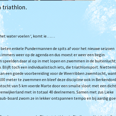
Je wordt ouder papa
triathlon.
Clubkampioenschap
Triathlon
Filmpjes van trainingen
(Archief)
in het water voelen ‘, komt ie……
n beten enkele Pundermannen de spits af voor het nieuwe seizoen
an immers weer op de agenda en dus moest er weer een begin
 speelden daar al op in met lopen en zwemmen in de buitenlucht
lijft toch een individualistisch iets, die triathlonsport. Niettem
aan een goede voorbereiding voor de Weerribben zwemtocht, wan
 x 100 meter te zwemmen en bleef deze discipline ook in Berkendon
mtocht van 5 km voerde Marte door een smalle sloot met een dich
Steenwijkerland met in totaal 40 deelnemers. Samen met zus Lieke
 sub-board zwom ze in lekker ontspannen tempo en bij aardig goe