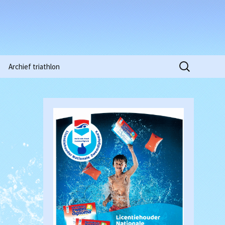
Zoeken
Archief triathlon
naar:
Niobe Pinkstertoernooi
2015
Clubkampioenschappen
2016
Waterpolowedstrijd
Heren (18-03-2017)
Clubkampioenschappen
2018