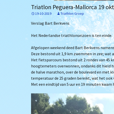
Het bestuur
Archief
Triatlon Peguera-Mallorca 19 ok
19-10-2019
Triathlon Groep
Lidmaatschap
Verslag Bart Berkvens
Trainingstijden
Het Nederlandse triathlonseizoen is ten einde.
De zwembaden
Afgelopen weekend deed Bart Berkvens namens 
Bij Willem
Deze bestond uit 1,9 km zwemmen in zee; wat al
Het fietsparcours bestond uit 2 rondes van 45 k
hoogtemeters overwonnen, ondanks dit hield hi
de halve marathon, over de boulevard en met kl
temperatuur de 25 graden bereikt, wat het ook
Met een eindtijd van 5 uur en 19 minuten kwam hi