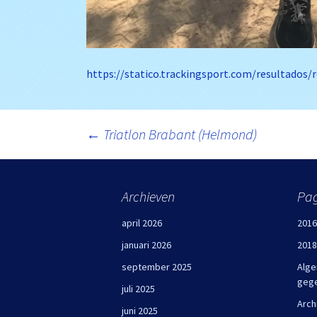
https://statico.trackingsport.com/resultados
Berichtnavigatie
←
Triatlon Brabant (Helmond)
Archieven
Pag
april 2026
2016
januari 2026
2018
september 2025
Alge
geg
juli 2025
Arch
juni 2025