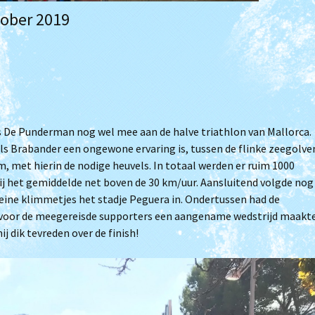
Je wordt ouder papa
tober 2019
Clubkampioenschap
Triathlon
Filmpjes van trainingen
(Archief)
De Punderman nog wel mee aan de halve triathlon van Mallorca.
s Brabander een ongewone ervaring is, tussen de flinke zeegolve
m, met hierin de nodige heuvels. In totaal werden er ruim 1000
j het gemiddelde net boven de 30 km/uur. Aansluitend volgde nog
eine klimmetjes het stadje Peguera in. Ondertussen had de
 voor de meegereisde supporters een aangename wedstrijd maakte
j dik tevreden over de finish!