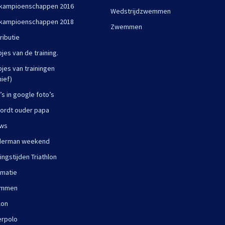
kampioenschappen 2016
Wedstrijdzwemmen
kampioenschappen 2018
Zwemmen
ributie
pjes van de training.
pjes van trainingen
hief)
’s in google foto’s
ordt ouder papa
uws
derman weekend
ningstijden Triathlon
rmatie
mmen
lon
rpolo