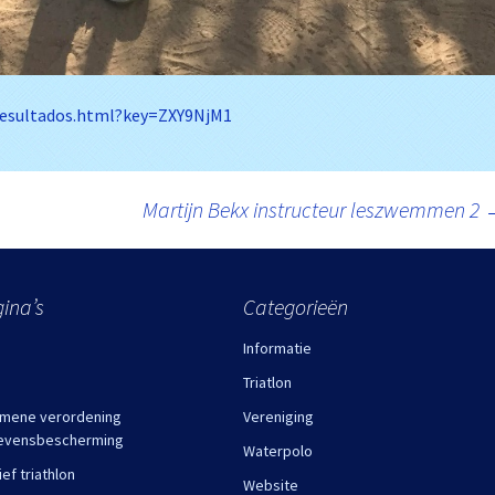
/resultados.html?key=ZXY9NjM1
Martijn Bekx instructeur leszwemmen 2
ina’s
Categorieën
Informatie
Triatlon
mene verordening
Vereniging
evensbescherming
Waterpolo
ief triathlon
Website