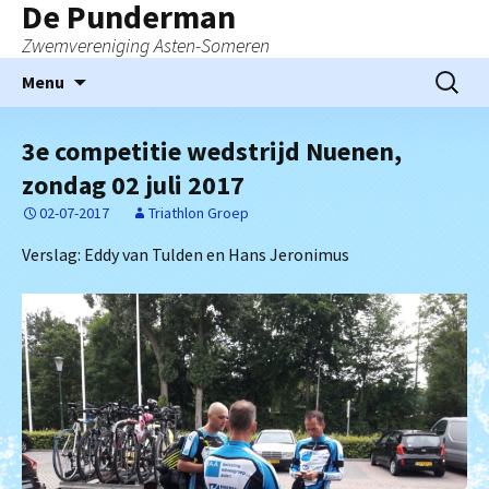
De Punderman
Zwemvereniging Asten-Someren
Ga
Zoeken
Menu
naar
naar:
de
3e competitie wedstrijd Nuenen,
inhoud
zondag 02 juli 2017
02-07-2017
Triathlon Groep
Verslag: Eddy van Tulden en Hans Jeronimus