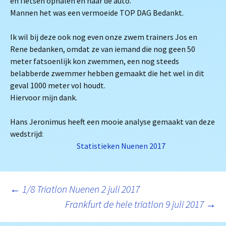
en fietsen ophalen en naar de auto.
Mannen het was een vermoeide TOP DAG Bedankt.
Ik wil bij deze ook nog even onze zwem trainers Jos en
Rene bedanken, omdat ze van iemand die nog geen 50
meter fatsoenlijk kon zwemmen, een nog steeds
belabberde zwemmer hebben gemaakt die het wel in dit
geval 1000 meter vol houdt.
Hiervoor mijn dank.
Hans Jeronimus heeft een mooie analyse gemaakt van deze
wedstrijd:
Statistieken Nuenen 2017
Berichtnavigatie
←
1/8 Triatlon Nuenen 2 juli 2017
Frankfurt de hele triatlon 9 juli 2017
→