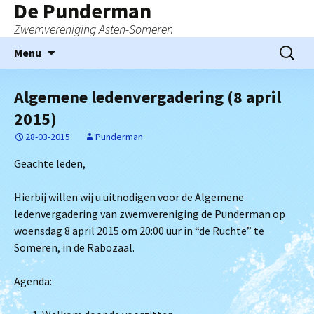
De Punderman
Zwemvereniging Asten-Someren
Ga
Zoeken
Menu
naar
naar:
de
Algemene ledenvergadering (8 april
inhoud
2015)
28-03-2015
Punderman
Geachte leden,
Hierbij willen wij u uitnodigen voor de Algemene
ledenvergadering van zwemvereniging de Punderman op
woensdag 8 april 2015 om 20:00 uur in “de Ruchte” te
Someren, in de Rabozaal.
Agenda: