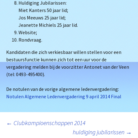
Huldiging Jubilarissen:
Miet Kanters 50 jaar lid;
Jos Meeuws 25 jaar lid;
Jeanette Michiels 25 jaar lid.
Website;
Rondvraag.
Kandidaten die zich verkiesbaar willen stellen voor een
bestuursfunctie kunnen zich tot een uur voor de
vergadering melden bij de voorzitter Antonet van der Veen
(tel: 0493-495400).
De notulen van de vorige algemene ledenvergadering:
Notulen Algemene Ledenvergadering 9 april 2014 Final
Berichtnavigatie
←
Clubkampioenschappen 2014
huldiging jubilarissen
→