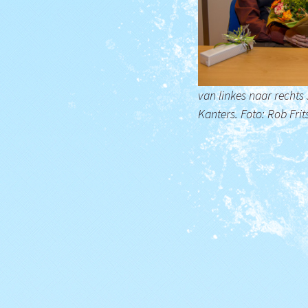
Het bestuur
Archief
Lidmaatschap
Trainingstijden
van linkes naar rechts
De zwembaden
Kanters. Foto: Rob Frit
Bij Willem