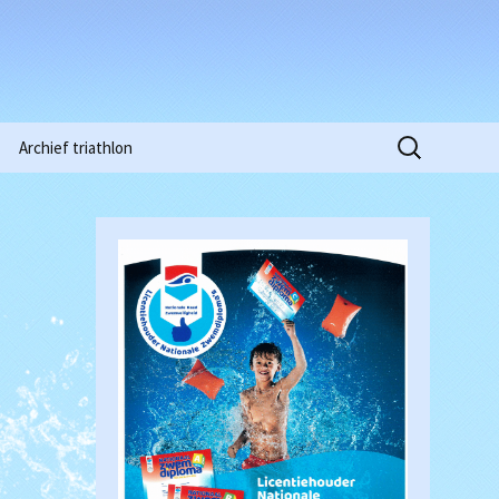
Zoeken
Archief triathlon
naar:
Niobe Pinkstertoernooi
2015
Clubkampioenschappen
2016
Waterpolowedstrijd
Heren (18-03-2017)
Clubkampioenschappen
2018