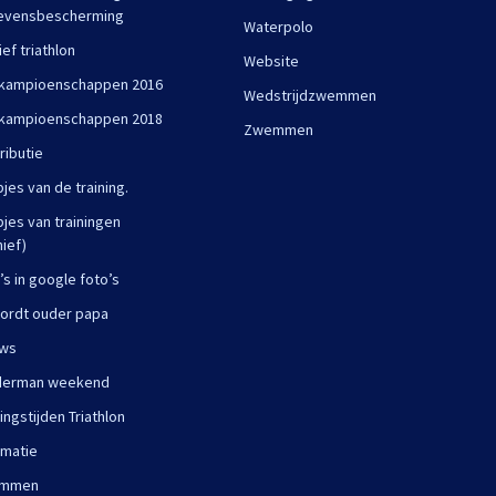
evensbescherming
Waterpolo
ief triathlon
Website
kampioenschappen 2016
Wedstrijdzwemmen
kampioenschappen 2018
Zwemmen
ributie
pjes van de training.
pjes van trainingen
hief)
’s in google foto’s
ordt ouder papa
uws
derman weekend
ningstijden Triathlon
rmatie
mmen