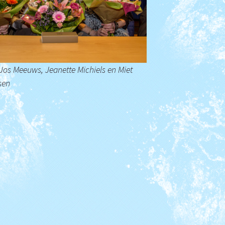
Je wordt ouder papa
Clubkampioenschap
Triathlon
Filmpjes van trainingen
(Archief)
 Jos Meeuws, Jeanette Michiels en Miet
sen