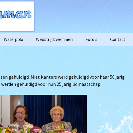
Waterpolo
Wedstrijdzwemmen
Foto’s
Contact
enda
Aspiranten
Historie
Trainingstijden Triathlon
2015
n
Dames
2016
rzicht
ssen gehuldigd. Miet Kanters werd gehuldigd voor haar 50 jarig
Heren
2017
 werden gehuldigd voor hun 25 jarig lidmaatschap.
ogle foto’s
Proeftraining
2018
de training.
n trainingen
en