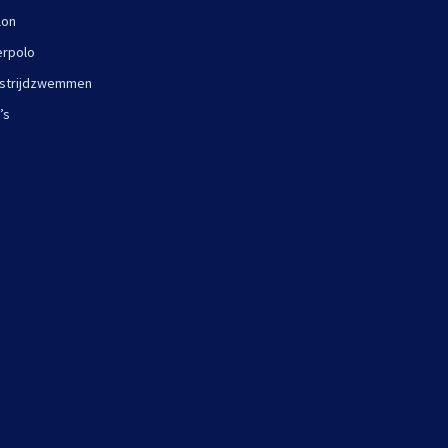
lon
rpolo
strijdzwemmen
’s