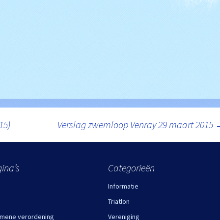
15)
Verslag zwemloop Venray 29 maart 2015
ina’s
Categorieën
Informatie
Triatlon
mene verordening
Vereniging