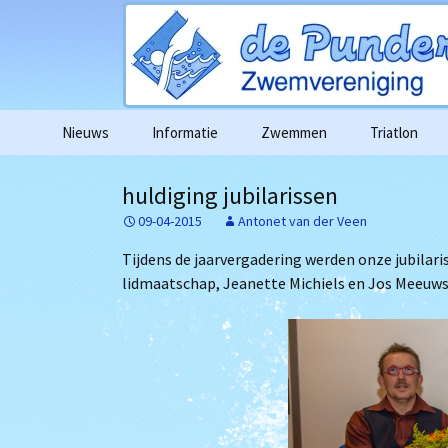
Ga
Nieuws
Informatie
Zwemmen
Triatlon
naar
de
Agenda
Wedstrijdag
huldiging jubilarissen
inhoud
09-04-2015
Antonet van der Veen
Algemene informatie
Wedstrijd e
deelnameove
Tijdens de jaarvergadering werden onze jubilari
Contributie
lidmaatschap, Jeanette Michiels en Jos Meeuws
Foto’s in go
Gedragscode
Filmpjes van 
Vertrouwenscontactpersoon
1km zwemme
Algemene verordening
gegevensbescherming
Alle bericht