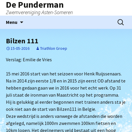
De Punderman
Zwemvereniging Asten-Someren
Ga
Zoeken
Menu
naar
naar:
de
Bilzen 111
inhoud
15-05-2016
Triathlon Groep
Verslag: Emilie de Vries
15 mei 2016 start van het seizoen voor Henk Ruijssenaars.
Na in 2014 zijn eerste 1/8 en in 2015 zijn eerst OD afstand te
hebben gedaan gaan we in 2016 voor het echt werk. Op 31
juli staat de ironman van Maastricht op het programma.
Hij is gelukkig al eerder begonnen met trainen anders sta je
ook niet aan de start van Bilzen111 in Belgie.
Deze wedstrijd is anders vanwege de afstanden die worden
afgelegd, namelijk 1000m zwemmen 100km fietsen en
10km lopen. Het deelnemers veld bestaat uit een hoog