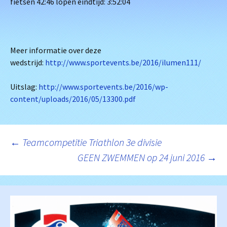
fietsen 42:46 lopen eindtijd: 3:52:04
Meer informatie over deze
wedstrijd:
http://www.sportevents.be/2016/ilumen111/
Uitslag:
http://www.sportevents.be/2016/wp-
content/uploads/2016/05/13300.pdf
Berichtnavigatie
←
Teamcompetitie Triathlon 3e divisie
GEEN ZWEMMEN op 24 juni 2016
→