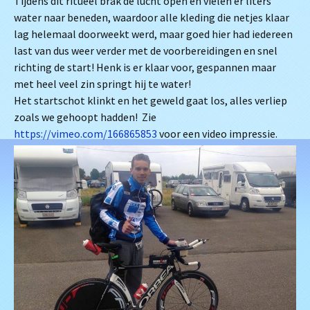
Tijdens dit ritueel brak de lucht open en vielen er liters
water naar beneden, waardoor alle kleding die netjes klaar
lag helemaal doorweekt werd, maar goed hier had iedereen
last van dus weer verder met de voorbereidingen en snel
richting de start! Henk is er klaar voor, gespannen maar
met heel veel zin springt hij te water!
Het startschot klinkt en het geweld gaat los, alles verliep
zoals we gehoopt hadden! Zie
https://vimeo.com/166865853
voor een video impressie.