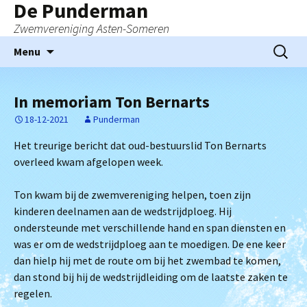
De Punderman
Zwemvereniging Asten-Someren
Ga
Zoeken
Menu
naar
naar:
de
inhoud
In memoriam Ton Bernarts
18-12-2021
Punderman
Het treurige bericht dat oud-bestuurslid Ton Bernarts
overleed kwam afgelopen week.
Ton kwam bij de zwemvereniging helpen, toen zijn
kinderen deelnamen aan de wedstrijdploeg. Hij
ondersteunde met verschillende hand en span diensten en
was er om de wedstrijdploeg aan te moedigen. De ene keer
dan hielp hij met de route om bij het zwembad te komen,
dan stond bij hij de wedstrijdleiding om de laatste zaken te
regelen.