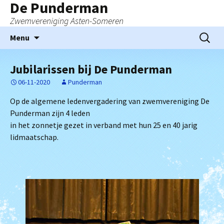
De Punderman
Zwemvereniging Asten-Someren
Ga
Zoeken
Menu
naar
naar:
de
Jubilarissen bij De Punderman
inhoud
06-11-2020
Punderman
Op de algemene ledenvergadering van zwemvereniging De
Punderman zijn 4 leden
in het zonnetje gezet in verband met hun 25 en 40 jarig
lidmaatschap.