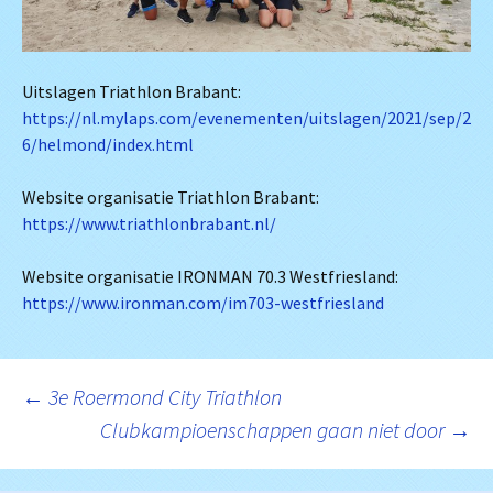
Uitslagen Triathlon Brabant:
https://nl.mylaps.com/evenementen/uitslagen/2021/sep/2
6/helmond/index.html
Website organisatie Triathlon Brabant:
https://www.triathlonbrabant.nl/
Website organisatie IRONMAN 70.3 Westfriesland:
https://www.ironman.com/im703-westfriesland
Berichtnavigatie
←
3e Roermond City Triathlon
Clubkampioenschappen gaan niet door
→