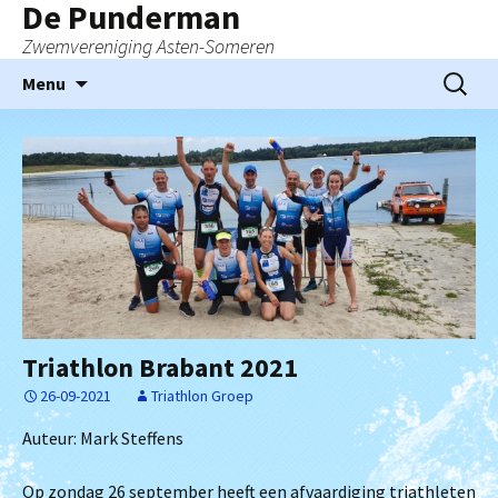
De Punderman
Zwemvereniging Asten-Someren
Ga
Zoeken
Menu
naar
naar:
de
inhoud
Triathlon Brabant 2021
26-09-2021
Triathlon Groep
Auteur: Mark Steffens
Op zondag 26 september heeft een afvaardiging triathleten