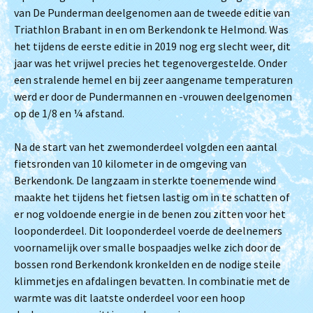
van De Punderman deelgenomen aan de tweede editie van
Triathlon Brabant in en om Berkendonk te Helmond. Was
het tijdens de eerste editie in 2019 nog erg slecht weer, dit
jaar was het vrijwel precies het tegenovergestelde. Onder
een stralende hemel en bij zeer aangename temperaturen
werd er door de Pundermannen en -vrouwen deelgenomen
op de 1/8 en ¼ afstand.
Na de start van het zwemonderdeel volgden een aantal
fietsronden van 10 kilometer in de omgeving van
Berkendonk. De langzaam in sterkte toenemende wind
maakte het tijdens het fietsen lastig om in te schatten of
er nog voldoende energie in de benen zou zitten voor het
looponderdeel. Dit looponderdeel voerde de deelnemers
voornamelijk over smalle bospaadjes welke zich door de
bossen rond Berkendonk kronkelden en de nodige steile
klimmetjes en afdalingen bevatten. In combinatie met de
warmte was dit laatste onderdeel voor een hoop