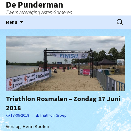
De Punderman
Zwemvereniging Asten-Someren
Ga
Zoeken
Menu
naar
naar:
de
inhoud
Triathlon Rosmalen – Zondag 17 Juni
2018
17-06-2018
Triathlon Groep
Verslag: Henri Koolen