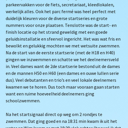
parkeervakken voor de fiets, secretariaat, kleedlokalen,
werkelijk alles. Ook het parc fermé was heel perfect met
duidelijk kleuren voor de diverse startseries en grote
nummers voor onze plaatsen. Tenslotte was de start- en
finish locatie op het strand geweldig met een goede
geluidsinstallatie en sfeervol ingericht. Het was wat fris en
bewolkt en gelukkig mochten we met wetsuite zwemmen.
Na de start van de eerste startserie (met de H18 en H40)
gingen we inzwemmen en schatte we het deelnemersveld
in. Veel dames want de 2de startserie bestond uit de dames
en de mannen H50 en H60 (een dames en ouwe lullen serie
dus). Veel debutanten en trio’s en veel lokale deelnemers
kwamen we te horen. Dus toch maar vooraan gaan starten
want een ruime hoeveelheid deelnemers ging
schoolzwemmen.
Na het startsignaal direct op weg om 2 rondjes te
zwemmen. Dat ging goed en na 18:31 min kwam ik uit het