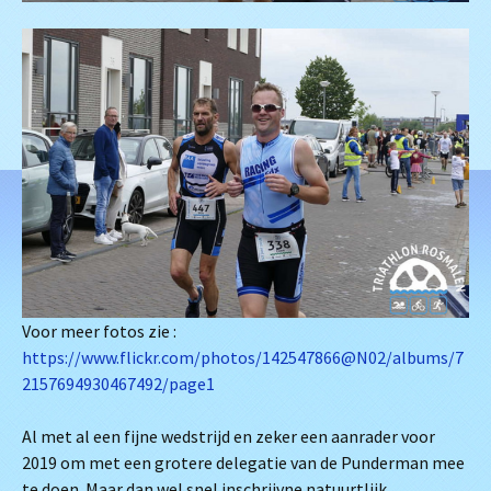
Voor meer fotos zie :
https://www.flickr.com/photos/142547866@N02/albums/7
2157694930467492/page1
Al met al een fijne wedstrijd en zeker een aanrader voor
2019 om met een grotere delegatie van de Punderman mee
te doen. Maar dan wel snel inschrijvne natuurtlijk.