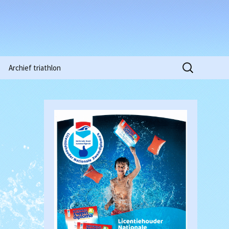
Zoeken
Archief triathlon
naar:
Niobe Pinkstertoernooi
2015
Clubkampioenschappen
2016
Waterpolowedstrijd
Heren (18-03-2017)
Clubkampioenschappen
2018