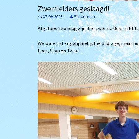
Het bestuur
Archief
Zwemleiders geslaagd!
07-09-2023
Punderman
Lidmaatschap
Afgelopen zondag zijn drie zwemleiders het bla
Trainingstijden
We waren al erg blij met jullie bijdrage, maar n
De zwembaden
Loes, Stan en Twan!
Bij Willem