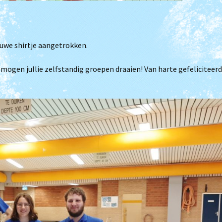
Je wordt ouder papa
Clubkampioenschap
Triathlon
uwe shirtje aangetrokken.
Filmpjes van trainingen
(Archief)
u mogen jullie zelfstandig groepen draaien! Van harte gefeliciteerd