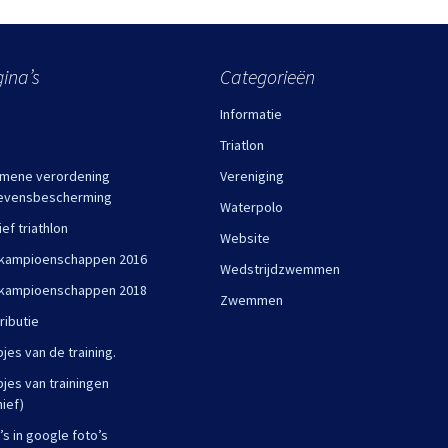
ina’s
Categorieën
Informatie
Triatlon
mene verordening
Vereniging
evensbescherming
Waterpolo
ief triathlon
Website
kampioenschappen 2016
Wedstrijdzwemmen
kampioenschappen 2018
Zwemmen
ributie
pjes van de training.
pjes van trainingen
hief)
’s in google foto’s