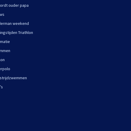
ordt ouder papa
uws
derman weekend
ningstijden Triathlon
rmatie
mmen
lon
rpolo
strijdzwemmen
’s