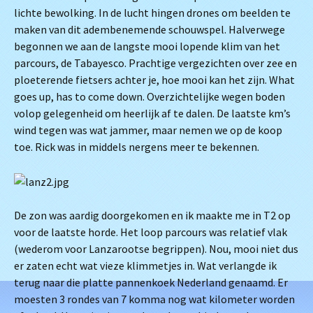
lichte bewolking. In de lucht hingen drones om beelden te
maken van dit adembenemende schouwspel. Halverwege
begonnen we aan de langste mooi lopende klim van het
parcours, de Tabayesco. Prachtige vergezichten over zee en
ploeterende fietsers achter je, hoe mooi kan het zijn. What
goes up, has to come down. Overzichtelijke wegen boden
volop gelegenheid om heerlijk af te dalen. De laatste km’s
wind tegen was wat jammer, maar nemen we op de koop
toe. Rick was in middels nergens meer te bekennen.
De zon was aardig doorgekomen en ik maakte me in T2 op
voor de laatste horde. Het loop parcours was relatief vlak
(wederom voor Lanzarootse begrippen). Nou, mooi niet dus
er zaten echt wat vieze klimmetjes in. Wat verlangde ik
terug naar die platte pannenkoek Nederland genaamd. Er
moesten 3 rondes van 7 komma nog wat kilometer worden