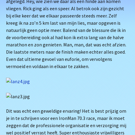
afgelegd. Hey, wie zien we daar als een hinde aan komen
vliegen. Rick ging als een speer. Al betrok ook zijn gezicht
bij elke keer dat we elkaar passeerde steeds meer. Zelf
kreeg ik na zo’n 5 km last van mijn lies, maar opgeven is
natuurlijk geen optie meer. Balend van de blessure die ik in
de voorbereiding ook al had kon ik extra lang van de halve
marathon en zon genieten. Man, man, dat was echt afzien.
Die laatste meters naar de finish maken echter alles goed.
Even dat ultieme gevoel van euforie, om vervolgens
vermoeid en voldaan in elkaar te zakken.
Dit was echt een geweldige ervaring! Het is best prijzig om
je in te schrijven voor een IronMan 70.3 race, maar ik moet
zeggen dat de professionele organisatie en verzorging mij
wel positief verrast heeft. Super enthousiaste vrijwilligers