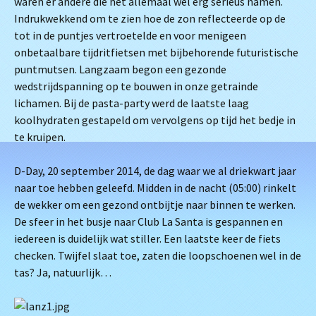
waren er andere die het allemaal wel erg serieus namen.
Indrukwekkend om te zien hoe de zon reflecteerde op de
tot in de puntjes vertroetelde en voor menigeen
onbetaalbare tijdritfietsen met bijbehorende futuristische
puntmutsen. Langzaam begon een gezonde
wedstrijdspanning op te bouwen in onze getrainde
lichamen. Bij de pasta-party werd de laatste laag
koolhydraten gestapeld om vervolgens op tijd het bedje in
te kruipen.
D-Day, 20 september 2014, de dag waar we al driekwart jaar
naar toe hebben geleefd. Midden in de nacht (05:00) rinkelt
de wekker om een gezond ontbijtje naar binnen te werken.
De sfeer in het busje naar Club La San
ta is gespannen en
iedereen is duidelijk wat stiller. Een laatste keer de fiets
checken. Twijfel slaat toe, zaten die loopschoenen wel in de
tas? Ja, natuurlijk…