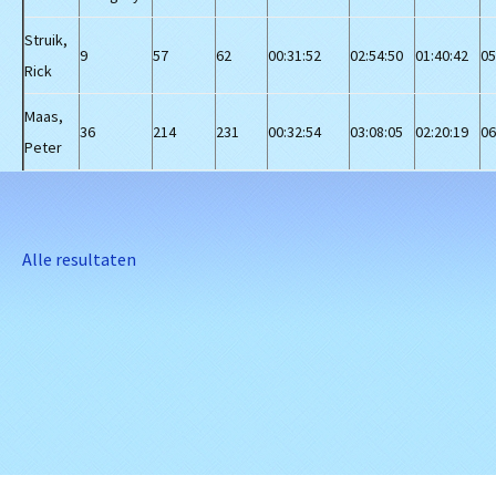
Struik,
9
57
62
00:31:52
02:54:50
01:40:42
05
Rick
Maas,
36
214
231
00:32:54
03:08:05
02:20:19
06
Peter
Alle resultaten