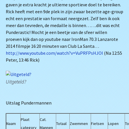
gaven je extra kracht je ultieme sportieve doel te bereiken.
Rick heeft met een 9
de
plek in zijn zwaar bezette age-group
echt een prestatie van formaat neergezet. Zelf ben ik ook
meer dan tevreden, de medaille is binnen…….dit was echt
Punderastic! Mocht je een beetje van de sfeer willen
proeven kijk dan op youtube naar IronMan 70.3 Lanzarote
2014 filmpje 16:20 minuten van Club La Santa…
http://www.youtube.com/watch?v=VuPRFPsHJOI
(Na 12:55
Peter, 13:46 Rick)
Uitgeteld?
Uitslag Pundermannen
Plaat
Cat.
Naam
Totaal
Zwemmen
Fietsen
Lopen
To
category
Mannen