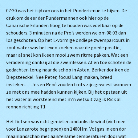
07:30 was het tijd om ons in het Pundertenue te hijsen. De
druk om de eer der Pundermannen ook hier op de
Canarische Eilanden hoog te houden was voelbaar op de
schouders. 3 minuten na de Pro’s werden we om 08:03 dan
los geschoten. Op het L-vormige ondiepe zwemparcours in
zout water was het even zoeken naar de goede positie,
maar al snel kon ik een mooi zwem ritme pakken. Wat een
verademing dankzij al die zwemlessen. Af en toe schoten de
gedachten terug naar de schop in Asten, Berkendonk en de
Diepsteeckel. Nee Peter, focus! Lang maken, breed
insteken…..Jos en René zouden trots zijn geweest wanneer
ze met ons mee hadden kunnen kijken. Bij het opstaan uit
het water al worstelend met m’n wetsuit zag ik Rick al
rennen richting T1.
Het fietsen was echt genieten ondanks de wind (viel mee
voor Lanzarote begrippen) en 1400Hm. Vol gas in een dor
maanlandschap met aangename temperaturen door wat