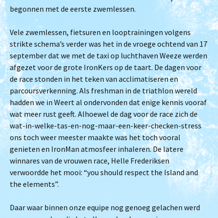
begonnen met de eerste zwemlessen.
Vele zwemlessen, fietsuren en looptrainingen volgens
strikte schema’s verder was het in de vroege ochtend van 17
september dat we met de taxi op luchthaven Weeze werden
afgezet voor de grote IronKers op de taart. De dagen voor
de race stonden in het teken van acclimatiseren en
parcoursverkenning. Als freshman in de triathlon wereld
hadden we in Weert al ondervonden dat enige kennis vooraf
wat meer rust geeft. Alhoewel de dag voor de race zich de
wat-in-welke-tas-en-nog-maar-een-keer-checken-stress
ons toch weer meester maakte was het toch vooral
genieten en IronMan atmosfeer inhaleren. De latere
winnares van de vrouwen race, Helle Frederiksen
verwoordde het mooi: “you should respect the Island and
the elements”.
Daar waar binnen onze equipe nog genoeg gelachen werd