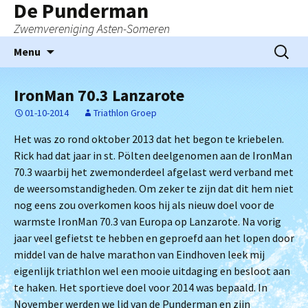
De Punderman
Zwemvereniging Asten-Someren
Ga
Zoeken
Menu
naar
naar:
de
IronMan 70.3 Lanzarote
inhoud
01-10-2014
Triathlon Groep
Het was zo rond oktober 2013 dat het begon te kriebelen.
Rick had dat jaar in st. Pölten deelgenomen aan de IronMan
70.3 waarbij het zwemonderdeel afgelast werd verband met
de weersomstandigheden. Om zeker te zijn dat dit hem niet
nog eens zou overkomen koos hij als nieuw doel voor de
warmste IronMan 70.3 van Europa op Lanzarote. Na vorig
jaar veel gefietst te hebben en geproefd aan het lopen door
middel van de halve marathon van Eindhoven leek mij
eigenlijk triathlon wel een mooie uitdaging en besloot aan
te haken. Het sportieve doel voor 2014 was bepaald. In
November werden we lid van de Punderman en zijn