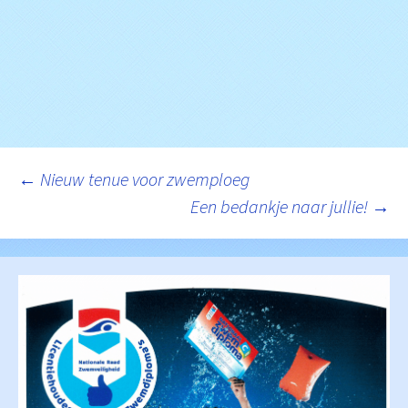
Berichtnavigatie
←
Nieuw tenue voor zwemploeg
Een bedankje naar jullie!
→