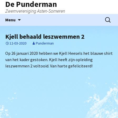
De Punderman
Zwemvereniging Asten-Someren
Ga
Zoeken
Menu
naar
naar:
de
Kjell behaald leszwemmen 2
inhoud
12-03-2020
Punderman
Op 26 januari 2020 hebben we Kjell Heesels het blauwe shirt
van het kader gestoken. Kjell heeft zijn opleiding
leszwemmen 2 voltooid. Van harte gefeliciteerd!