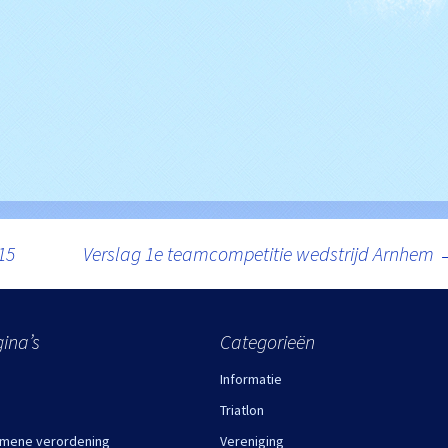
15
Verslag 1e teamcompetitie wedstrijd Arnhem
ina’s
Categorieën
Informatie
Triatlon
mene verordening
Vereniging