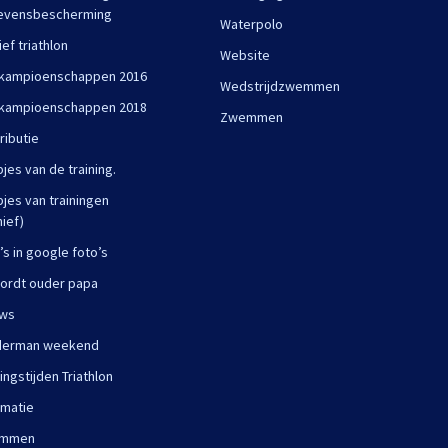
evensbescherming
Waterpolo
ief triathlon
Website
kampioenschappen 2016
Wedstrijdzwemmen
kampioenschappen 2018
Zwemmen
ributie
pjes van de training.
pjes van trainingen
hief)
’s in google foto’s
ordt ouder papa
uws
derman weekend
ningstijden Triathlon
rmatie
mmen