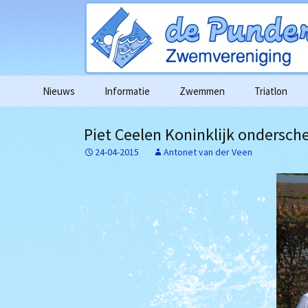
Ga
Nieuws
Informatie
Zwemmen
Triatlon
naar
de
Agenda
Wedstrijdag
Piet Ceelen Koninklijk ondersche
inhoud
24-04-2015
Antonet van der Veen
Algemene informatie
Wedstrijd e
deelnameove
Contributie
Foto’s in go
Gedragscode
Filmpjes van 
Vertrouwenscontactpersoon
1km zwemme
Algemene verordening
gegevensbescherming
Alle bericht