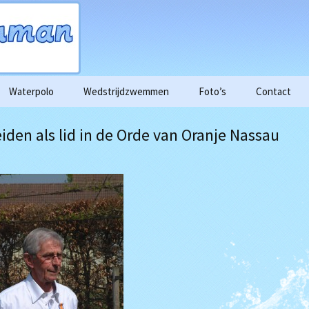
Waterpolo
Wedstrijdzwemmen
Foto’s
Contact
enda
Aspiranten
Historie
Trainingstijden Triathlon
2015
iden als lid in de Orde van Oranje Nassau
n
Dames
2016
rzicht
Heren
2017
ogle foto’s
Proeftraining
2018
de training.
n trainingen
en