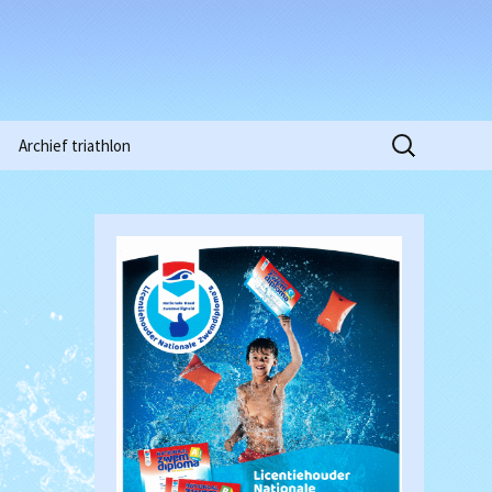
Zoeken
Archief triathlon
naar:
Niobe Pinkstertoernooi
2015
Clubkampioenschappen
2016
Waterpolowedstrijd
Heren (18-03-2017)
Clubkampioenschappen
2018