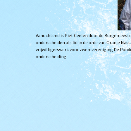
Het bestuur
Archief
Lidmaatschap
Trainingstijden
Vanochtend is Piet Ceelen door de Burgemeester 
onderscheiden als lid in de orde van Oranje Nas
De zwembaden
vrijwilligerswerk voor zwemvereniging De Punde
onderscheiding.
Bij Willem