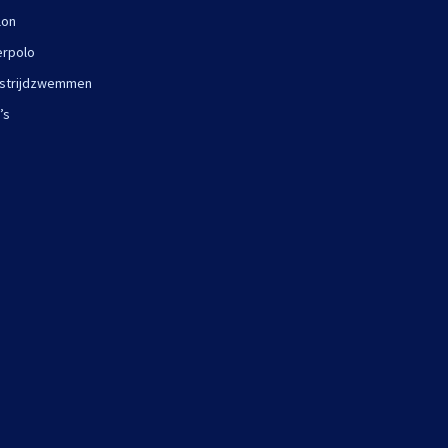
lon
rpolo
strijdzwemmen
’s