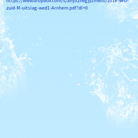
https://www.dropbox.com/s/
any52h6gjyzm800/2018-4eD-
zuid-
M-uitslag-wed1-Arnhem.pdf?dl=0