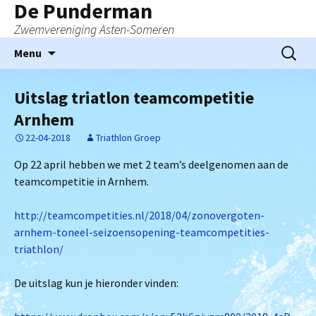
De Punderman
Zwemvereniging Asten-Someren
Ga
Zoeken
Menu
naar
naar:
de
Uitslag triatlon teamcompetitie
inhoud
Arnhem
22-04-2018
Triathlon Groep
Op 22 april hebben we met 2 team’s deelgenomen aan de
teamcompetitie in Arnhem.
http://teamcompetities.nl/
2018/04/zonovergoten-
arnhem-
toneel-seizoensopening-
teamcompetities-
triathlon/
De uitslag kun je hieronder vinden: